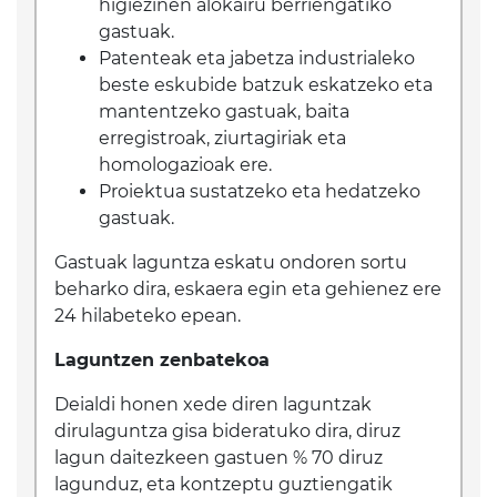
higiezinen alokairu berriengatiko
gastuak.
Patenteak eta jabetza industrialeko
beste eskubide batzuk eskatzeko eta
mantentzeko gastuak, baita
erregistroak, ziurtagiriak eta
homologazioak ere.
Proiektua sustatzeko eta hedatzeko
gastuak.
Gastuak laguntza eskatu ondoren sortu
beharko dira, eskaera egin eta gehienez ere
24 hilabeteko epean.
Laguntzen zenbatekoa
Deialdi honen xede diren laguntzak
dirulaguntza gisa bideratuko dira, diruz
lagun daitezkeen gastuen % 70 diruz
lagunduz, eta kontzeptu guztiengatik