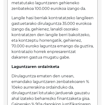
metatutako laguntzaren gehieneko
zenbatekoa 100.000 eurokoa izango da.
Langile hasi berriak kontratatzeko langileen
gastuetarako dirulaguntza 35.000 eurokoa
izango da, gehienez, lanaldi osorako
kontratatzen den langile berri bakoitzeko,
eta kontzeptu horrengatik, gehienez,
70.000 euroko laguntza emango da guztira,
kontratazio horrek enpresarentzat
dakarren gastua mugatu gabe.
Laguntzaren ordainketa
Dirulaguntza ematen den unean,
emandako laguntzaren zenbatekoaren %
10eko aurrerakina ordainduko da,
dirulaguntzari lotutako jarduerak gauzatu
ahal izateko beharrezko finantzaketa gisa.
Gainerako % 90a dagokion justifikazioaren