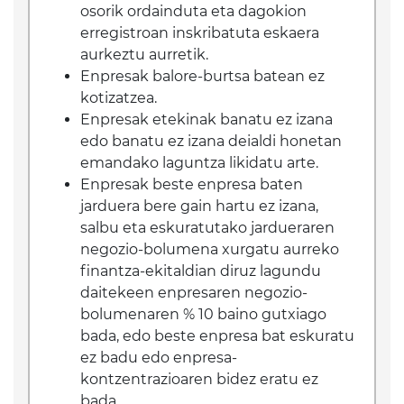
osorik ordainduta eta dagokion
erregistroan inskribatuta eskaera
aurkeztu aurretik.
Enpresak balore-burtsa batean ez
kotizatzea.
Enpresak etekinak banatu ez izana
edo banatu ez izana deialdi honetan
emandako laguntza likidatu arte.
Enpresak beste enpresa baten
jarduera bere gain hartu ez izana,
salbu eta eskuratutako jardueraren
negozio-bolumena xurgatu aurreko
finantza-ekitaldian diruz lagundu
daitekeen enpresaren negozio-
bolumenaren % 10 baino gutxiago
bada, edo beste enpresa bat eskuratu
ez badu edo enpresa-
kontzentrazioaren bidez eratu ez
bada.