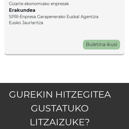
Gizarte ekonomiako enpresak
Erakundea
SPRI-Enpresa Garapenerako Euskal Agentzia
Eusko Jaurlaritza
Buletina ikusi
GUREKIN HITZEGITEA
GUSTATUKO
LITZAIZUKE?