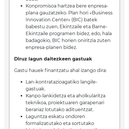
Konpromisoa hartzea bere enpresa-
plana gauzatzeko. Plan hori «Business
Innovation Center» (BIC) batek
babestu zuen, Ekintzaile eta Barne-
Ekintzaile programen bidez, edo, hala
badagokio, BIC horien oniritzia zuten
enpresa-planen bidez.
Diruz lagun daitezkeen gastuak
Gastu hauek finantzatu ahal izango dira:
Lan-kontratazioagatiko langile-
gastuak.
Kanpo-lankidetza eta aholkularitza
teknikoa, proiektuaren garapenari
berariaz lotutako adituentzat.
Laguntza eskatu ondoren
formalizatutako eta sortutako