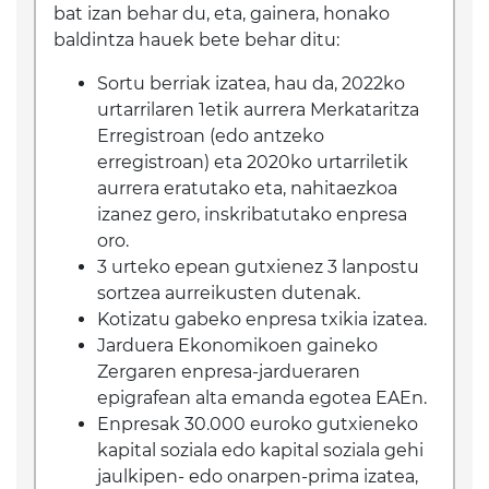
bat izan behar du, eta, gainera, honako
baldintza hauek bete behar ditu:
Sortu berriak izatea, hau da, 2022ko
urtarrilaren 1etik aurrera Merkataritza
Erregistroan (edo antzeko
erregistroan) eta 2020ko urtarriletik
aurrera eratutako eta, nahitaezkoa
izanez gero, inskribatutako enpresa
oro.
3 urteko epean gutxienez 3 lanpostu
sortzea aurreikusten dutenak.
Kotizatu gabeko enpresa txikia izatea.
Jarduera Ekonomikoen gaineko
Zergaren enpresa-jardueraren
epigrafean alta emanda egotea EAEn.
Enpresak 30.000 euroko gutxieneko
kapital soziala edo kapital soziala gehi
jaulkipen- edo onarpen-prima izatea,