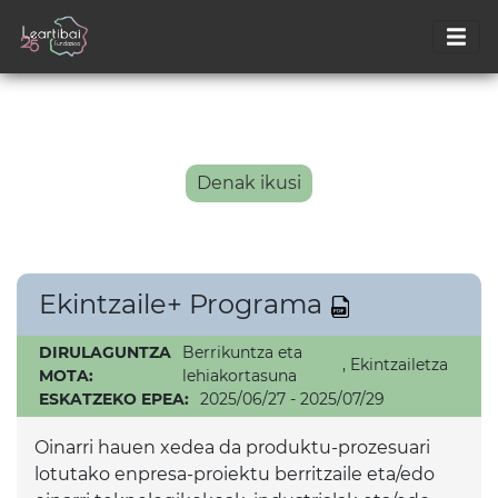
Denak ikusi
Ekintzaile+ Programa
DIRULAGUNTZA
Berrikuntza eta
,
Ekintzailetza
MOTA:
lehiakortasuna
ESKATZEKO EPEA:
2025/06/27 - 2025/07/29
Oinarri hauen xedea da produktu-prozesuari
lotutako enpresa-proiektu berritzaile eta/edo