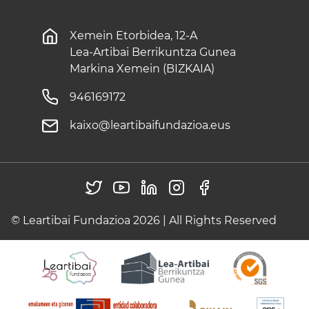
Xemein Etorbidea, 12-A
Lea-Artibai Berrikuntza Gunea
Markina Xemein (BIZKAIA)
946169172
kaixo@leartibaifundazioa.eus
© Leartibai Fundazioa 2026 | All Rights Reserved