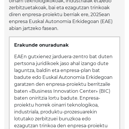
oinarri teknologikokoak, industrialak eta/edo
zerbitzuetakoak, bai eta ezagutzan trinkoak
diren enpresa-proiektu berriak ere, 2025ean
enpresa Euskal Autonomia Erkidegoan (EAE)
abian jartzeko fasean.
Erakunde onuradunak
EAEn gutxienez jarduera-zentro bat duten
pertsona juridikoek jaso ahal izango dute
laguntza, baldin eta enpresa-plan bat
badute edo Euskal Autonomia Erkidegoan
garatzen den enpresa-proiektu berritzaile
baten «Business Innovation Center» (BIC)
baten oniritzia lortu badute. Enpresa-
proiektu horrek oinarri teknologikoa,
industriala, produktu-prozesuarekin
lotutako zerbitzuei buruzkoa edo
ezagutzan trinkoa den enpresa-proiektu