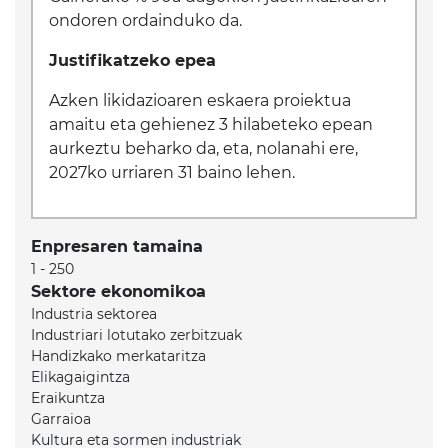
ondoren ordainduko da.
Justifikatzeko epea
Azken likidazioaren eskaera proiektua
amaitu eta gehienez 3 hilabeteko epean
aurkeztu beharko da, eta, nolanahi ere,
2027ko urriaren 31 baino lehen.
Enpresaren tamaina
1 - 250
Sektore ekonomikoa
Industria sektorea
Industriari lotutako zerbitzuak
Handizkako merkataritza
Elikagaigintza
Eraikuntza
Garraioa
Kultura eta sormen industriak