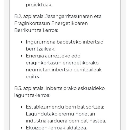
proiektuak.
B.2. azpiatala. Jasangarritasunaren eta
Eraginkortasun Energetikoaren
Berrikuntza Lerroa:
Ingurumena babesteko inbertsio
berritzaileak.
Energia aurrezteko edo
eraginkortasun energetikorako
neurrietan inbertsio berritzaileak
egitea.
B.3. azpiatala. Inbertsiorako eskualdeko
laguntza-lerroa:
Establezimendu berri bat sortzea:
Lagundutako eremu horietan
industria-jarduera berri bat hastea.
Ekoizpen-lerroak aldatzea.