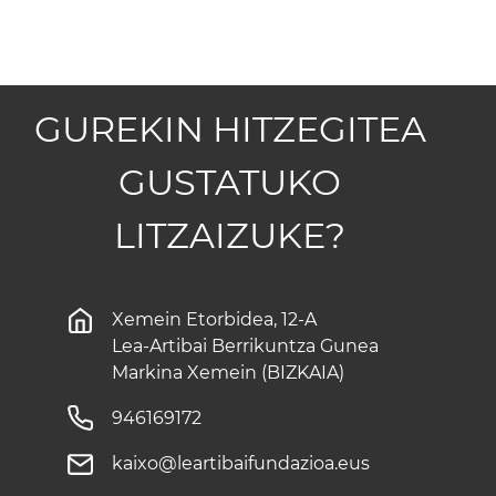
GUREKIN HITZEGITEA
GUSTATUKO
LITZAIZUKE?
Xemein Etorbidea, 12-A
Lea-Artibai Berrikuntza Gunea
Markina Xemein (BIZKAIA)
946169172
kaixo@leartibaifundazioa.eus