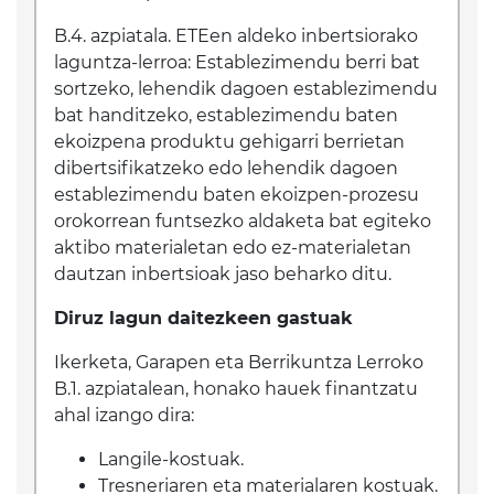
B.4. azpiatala. ETEen aldeko inbertsiorako
laguntza-lerroa: Establezimendu berri bat
sortzeko, lehendik dagoen establezimendu
bat handitzeko, establezimendu baten
ekoizpena produktu gehigarri berrietan
dibertsifikatzeko edo lehendik dagoen
establezimendu baten ekoizpen-prozesu
orokorrean funtsezko aldaketa bat egiteko
aktibo materialetan edo ez-materialetan
dautzan inbertsioak jaso beharko ditu.
Diruz lagun daitezkeen gastuak
Ikerketa, Garapen eta Berrikuntza Lerroko
B.1. azpiatalean, honako hauek finantzatu
ahal izango dira:
Langile-kostuak.
Tresneriaren eta materialaren kostuak.