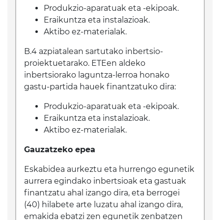
Produkzio-aparatuak eta -ekipoak.
Eraikuntza eta instalazioak.
Aktibo ez-materialak.
B.4 azpiatalean sartutako inbertsio-
proiektuetarako. ETEen aldeko
inbertsiorako laguntza-lerroa honako
gastu-partida hauek finantzatuko dira:
Produkzio-aparatuak eta -ekipoak.
Eraikuntza eta instalazioak.
Aktibo ez-materialak.
Gauzatzeko epea
Eskabidea aurkeztu eta hurrengo egunetik
aurrera egindako inbertsioak eta gastuak
finantzatu ahal izango dira, eta berrogei
(40) hilabete arte luzatu ahal izango dira,
emakida ebatzi zen egunetik zenbatzen