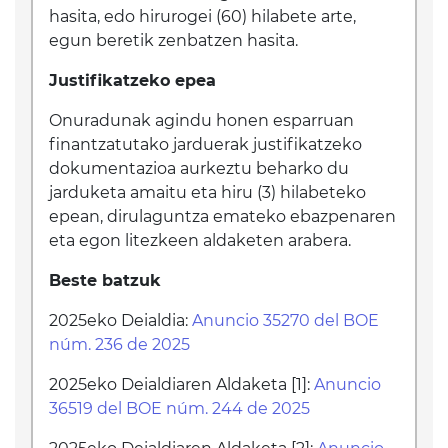
hasita, edo hirurogei (60) hilabete arte,
egun beretik zenbatzen hasita.
Justifikatzeko epea
Onuradunak agindu honen esparruan
finantzatutako jarduerak justifikatzeko
dokumentazioa aurkeztu beharko du
jarduketa amaitu eta hiru (3) hilabeteko
epean, dirulaguntza emateko ebazpenaren
eta egon litezkeen aldaketen arabera.
Beste batzuk
2025eko Deialdia:
Anuncio 35270 del BOE
núm. 236 de 2025
2025eko Deialdiaren Aldaketa [1]:
Anuncio
36519 del BOE núm. 244 de 2025