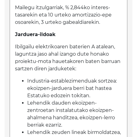
Mailegu itzulgarriak, % 2,844ko interes-
tasarekin eta 10 urteko amortizazio-epe
osoarekin, 3 urteko gabealdiarekin.
Jarduera-ildoak
Ibilgailu elektrikoaren baterien A atalean,
laguntza jaso ahal izango dute honako
proiektu-mota hauetakoren baten barruan
sartzen diren jarduketek:
Industria-establezimenduak sortzea:
ekoizpen-jarduera berri bat hastea
Estatuko edozein tokitan.
Lehendik dauden ekoizpen-
zentroetan instalatutako ekoizpen-
ahalmena handitzea, ekoizpen-lerro
berriak ezarriz.
Lehendik zeuden lineak birmoldatzea,