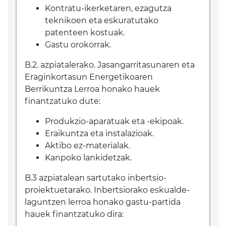
Kontratu-ikerketaren, ezagutza
teknikoen eta eskuratutako
patenteen kostuak.
Gastu orokorrak.
B.2. azpiatalerako. Jasangarritasunaren eta
Eraginkortasun Energetikoaren
Berrikuntza Lerroa honako hauek
finantzatuko dute:
Produkzio-aparatuak eta -ekipoak.
Eraikuntza eta instalazioak.
Aktibo ez-materialak.
Kanpoko lankidetzak.
B.3 azpiatalean sartutako inbertsio-
proiektuetarako. Inbertsiorako eskualde-
laguntzen lerroa honako gastu-partida
hauek finantzatuko dira: