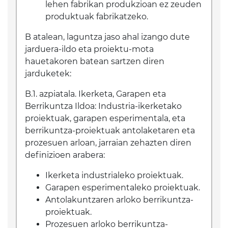
lehen fabrikan produkzioan ez zeuden
produktuak fabrikatzeko.
B atalean, laguntza jaso ahal izango dute
jarduera-ildo eta proiektu-mota
hauetakoren batean sartzen diren
jarduketek:
B.1. azpiatala. Ikerketa, Garapen eta
Berrikuntza Ildoa: Industria-ikerketako
proiektuak, garapen esperimentala, eta
berrikuntza-proiektuak antolaketaren eta
prozesuen arloan, jarraian zehazten diren
definizioen arabera:
Ikerketa industrialeko proiektuak.
Garapen esperimentaleko proiektuak.
Antolakuntzaren arloko berrikuntza-
proiektuak.
Prozesuen arloko berrikuntza-