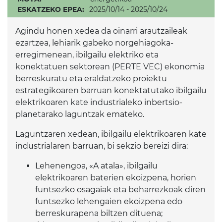
ESKATZEKO EPEA:
2025/10/14 - 2025/10/24
Agindu honen xedea da oinarri arautzaileak
ezartzea, lehiarik gabeko norgehiagoka-
erregimenean, ibilgailu elektriko eta
konektatuen sektorean (PERTE VEC) ekonomia
berreskuratu eta eraldatzeko proiektu
estrategikoaren barruan konektatutako ibilgailu
elektrikoaren kate industrialeko inbertsio-
planetarako laguntzak emateko.
Laguntzaren xedean, ibilgailu elektrikoaren kate
industrialaren barruan, bi sekzio bereizi dira:
Lehenengoa, «A atala», ibilgailu
elektrikoaren baterien ekoizpena, horien
funtsezko osagaiak eta beharrezkoak diren
funtsezko lehengaien ekoizpena edo
berreskurapena biltzen dituena;