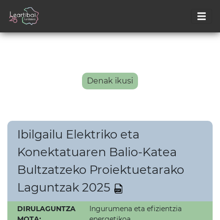
Denak ikusi
Ibilgailu Elektriko eta
Konektatuaren Balio-Katea
Bultzatzeko Proiektuetarako
Laguntzak 2025
DIRULAGUNTZA
Ingurumena eta efizientzia
MOTA:
energetikoa