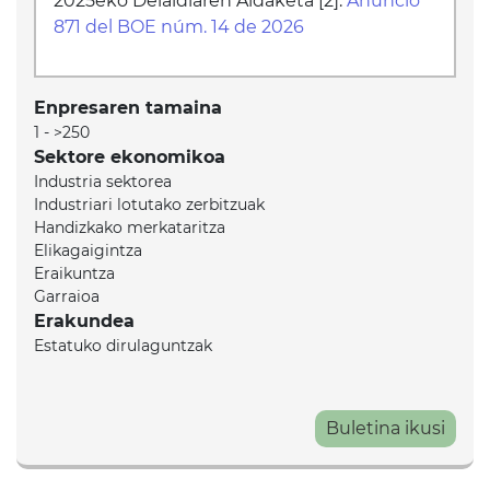
2025eko Deialdiaren Aldaketa [2]:
Anuncio
871 del BOE núm. 14 de 2026
Enpresaren tamaina
1 - >250
Sektore ekonomikoa
Industria sektorea
Industriari lotutako zerbitzuak
Handizkako merkataritza
Elikagaigintza
Eraikuntza
Garraioa
Erakundea
Estatuko dirulaguntzak
Buletina ikusi