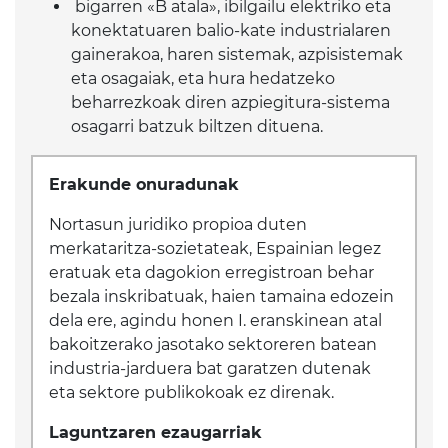
bigarren «B atala», ibilgailu elektriko eta
konektatuaren balio-kate industrialaren
gainerakoa, haren sistemak, azpisistemak
eta osagaiak, eta hura hedatzeko
beharrezkoak diren azpiegitura-sistema
osagarri batzuk biltzen dituena.
Erakunde onuradunak
Nortasun juridiko propioa duten
merkataritza-sozietateak, Espainian legez
eratuak eta dagokion erregistroan behar
bezala inskribatuak, haien tamaina edozein
dela ere, agindu honen I. eranskinean atal
bakoitzerako jasotako sektoreren batean
industria-jarduera bat garatzen dutenak
eta sektore publikokoak ez direnak.
Laguntzaren ezaugarriak