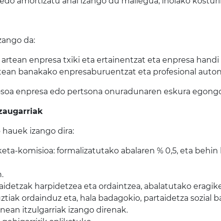
u edo amortizatu ahal izango du mailegua, inolako kostur
zango da:
artean enpresa txiki eta ertainentzat eta enpresa handi
rtean banakako enpresaburuentzat eta profesional aut
oa enpresa edo pertsona onuradunaren eskura egongo
zaugarriak
 hauek izango dira:
eta-komisioa: formalizatutako abalaren % 0,5, eta behin 
.
artaidetzak harpidetzea eta ordaintzea, abalatutako erag
uztiak ordainduz eta, hala badagokio, partaidetza sozial ba
nean itzulgarriak izango direnak.