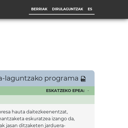
BERRIAK
DIRULAGUNTZAK
ES
za-laguntzako programa
ESKATZEKO EPEA:
-
npresa hauta daitezkeenentzat,
antzaketa eskuratzea izango da,
 jasan ditzaketen jarduera-