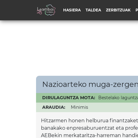
HASIERA
TALDEA
ZERBITZUAK
Nazioarteko muga-zergen
DIRULAGUNTZA MOTA:
Bestelako laguntz
ARAUDIA:
Minimis
Hitzarmen honen helburua finantzaketa-
banakako enpresaburuentzat eta profe
AEBekin merkataritza-harreman handie