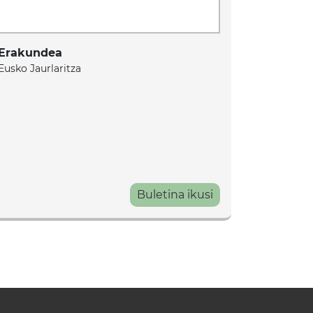
Erakundea
Eusko Jaurlaritza
Buletina ikusi