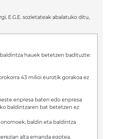
, E.G.E. sozietateak abalatuko ditu,
 baldintza hauek betetzen badituzte:
rokorra 43 milioi eurotik gorakoa ez
 beste enpresa baten edo enpresa
ako baldintzaren bat betetzen ez
onomoek, baldin eta baldintza
erezian alta emanda egotea.