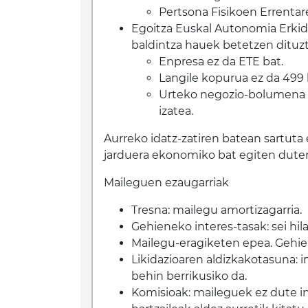
Pertsona Fisikoen Errentar
Egoitza Euskal Autonomia Erkid
baldintza hauek betetzen dituz
Enpresa ez da ETE bat.
Langile kopurua ez da 499
Urteko negozio-bolumena 10
izatea.
Aurreko idatz-zatiren batean sartut
jarduera ekonomiko bat egiten duten
Maileguen ezaugarriak
Tresna: mailegu amortizagarria.
Gehieneko interes-tasak: sei hil
Mailegu-eragiketen epea. Gehien
Likidazioaren aldizkakotasuna: i
behin berrikusiko da.
Komisioak: maileguek ez dute in