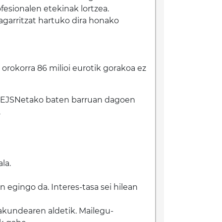
esionalen etekinak lortzea.
garritzat hartuko dira honako
orokorra 86 milioi eurotik gorakoa ez
ko EJSNetako baten barruan dagoen
.
la.
n egingo da. Interes-tasa sei hilean
akundearen aldetik. Mailegu-