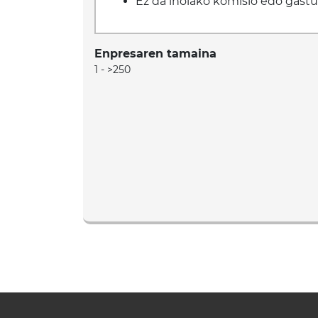
Ez da inolako komisio edo gastu 
Enpresaren tamaina
1 - >250