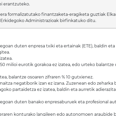
i erantzuteko.
a formalizatutako finantzaketa-eragiketa guztiak Elkargi
Erkidegoko Administrazioak birfinkatuko ditu.
goan duten enpresa txiki eta ertainak (ETE), baldin eta
itea.
izatea.
 milioi eurotik gorakoa ez izatea, edo urteko balantze o
atea, balantze osoaren zifraren % 10 gutxienez.
aitza negatiborik izan ez izana. Zuzenean edo zeharka
oko partaidetza ez izatea, baldin eta aurretik adierazit
egoan duten banako enpresaburuek eta profesional aut
eraren konturako langileen edo autonomoen araubide b