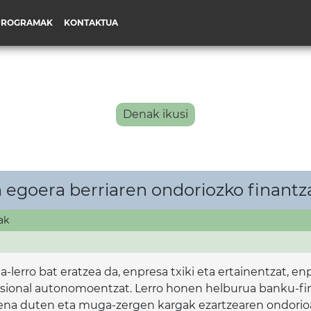
PROGRAMAK
KONTAKTUA
Denak ikusi
 egoera berriaren ondoriozko finant
ak
lerro bat eratzea da, enpresa txiki eta ertainentzat, e
sional autonomoentzat. Lerro honen helburua banku-fin
na duten eta muga-zergen kargak ezartzearen ondorioak