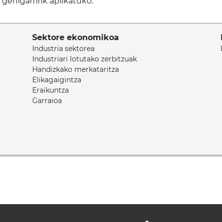
gehigarririk aplikatuko.
Sektore ekonomikoa
Industria sektorea
Industriari lotutako zerbitzuak
Handizkako merkataritza
Elikagaigintza
Eraikuntza
Garraioa