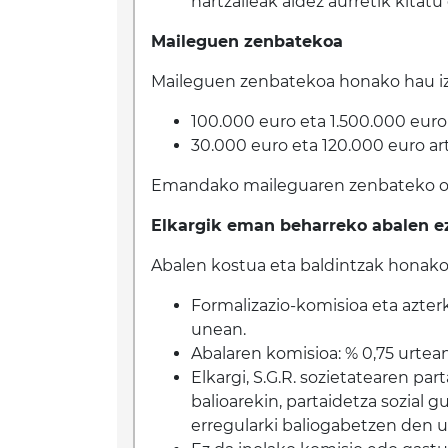
hartzaileak aldez aurretik kitat
Maileguen zenbatekoa
Maileguen zenbatekoa honako hau i
100.000 euro eta 1.500.000 euro 
30.000 euro eta 120.000 euro a
Emandako maileguaren zenbateko os
Elkargik eman beharreko abalen e
Abalen kostua eta baldintzak honako
Formalizazio-komisioa eta azterk
unean.
Abalaren komisioa: % 0,75 urtean
Elkargi, S.G.R. sozietatearen p
balioarekin, partaidetza sozial g
erregularki baliogabetzen den u