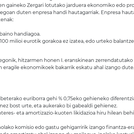
en gaineko Zergari lotutako jarduera ekonomiko edo prof
egoan duten enpresa handi hautagarriak. Enpresa hauta
tenak:
 baino handiagoa.
0 milioi eurotik gorakoa ez izatea, edo urteko balantze 
a egonik, hitzarmen honen I. eranskinean zerrendatuta
 eragile ekonomikoek bakarrik eskatu ahal izango dute
abeterako euriborra gehi % 0,75eko gehieneko diferentzia
ez bost urte, eta aukerako bi gabealdi gehienez.
nteres- eta amortizazio-kuoten likidazioa hiru hilean behi
olako komisio edo gastu gehigarririk izango finantza-er