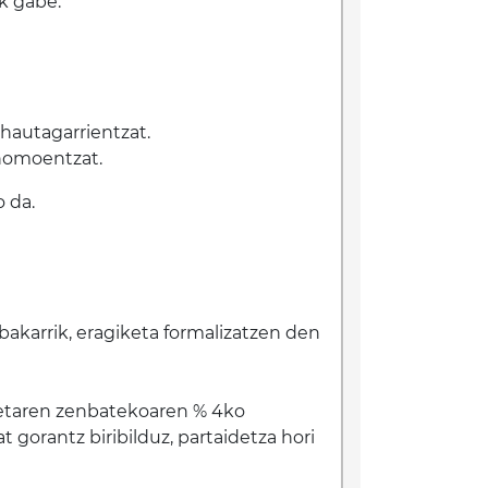
ik gabe.
 hautagarrientzat.
onomoentzat.
 da.
bakarrik, eragiketa formalizatzen den
iketaren zenbatekoaren % 4ko
t gorantz biribilduz, partaidetza hori