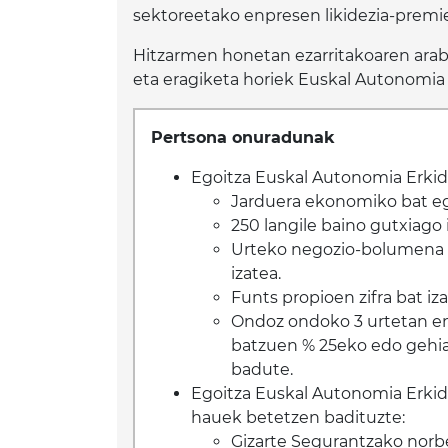
sektoreetako enpresen likidezia-premie
Hitzarmen honetan ezarritakoaren araber
eta eragiketa horiek Euskal Autonomia 
Pertsona onuradunak
Egoitza Euskal Autonomia Erkide
Jarduera ekonomiko bat eg
250 langile baino gutxiago 
Urteko negozio-bolumena 50
izatea.
Funts propioen zifra bat iz
Ondoz ondoko 3 urtetan em
batzuen % 25eko edo gehiag
badute.
Egoitza Euskal Autonomia Erkid
hauek betetzen badituzte:
Gizarte Segurantzako norb