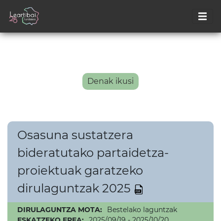
Denak ikusi
Osasuna sustatzera
bideratutako partaidetza-
proiektuak garatzeko
dirulaguntzak 2025
DIRULAGUNTZA MOTA:
Bestelako laguntzak
ESKATZEKO EPEA:
2025/09/19 - 2025/10/20