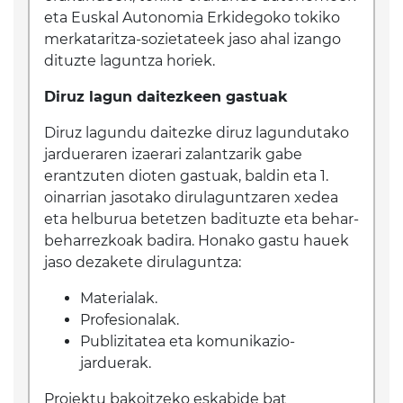
eta Euskal Autonomia Erkidegoko tokiko
merkataritza-sozietateek jaso ahal izango
dituzte laguntza horiek.
Diruz lagun daitezkeen gastuak
Diruz lagundu daitezke diruz lagundutako
jardueraren izaerari zalantzarik gabe
erantzuten dioten gastuak, baldin eta 1.
oinarrian jasotako dirulaguntzaren xedea
eta helburua betetzen badituzte eta behar-
beharrezkoak badira. Honako gastu hauek
jaso dezakete dirulaguntza:
Materialak.
Profesionalak.
Publizitatea eta komunikazio-
jarduerak.
Proiektu bakoitzeko eskabide bat