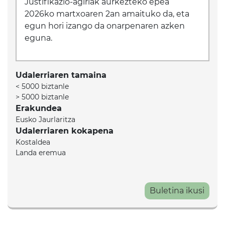
Justifikazio-agiriak aurkezteko epea
2026ko martxoaren 2an amaituko da, eta
egun hori izango da onarpenaren azken
eguna.
Udalerriaren tamaina
< 5000 biztanle
> 5000 biztanle
Erakundea
Eusko Jaurlaritza
Udalerriaren kokapena
Kostaldea
Landa eremua
Buletina ikusi