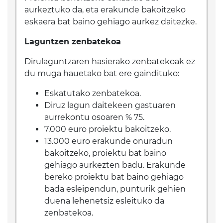
aurkeztuko da, eta erakunde bakoitzeko
eskaera bat baino gehiago aurkez daitezke.
Laguntzen zenbatekoa
Dirulaguntzaren hasierako zenbatekoak ez
du muga hauetako bat ere gaindituko:
Eskatutako zenbatekoa.
Diruz lagun daitekeen gastuaren
aurrekontu osoaren % 75.
7.000 euro proiektu bakoitzeko.
13.000 euro erakunde onuradun
bakoitzeko, proiektu bat baino
gehiago aurkezten badu. Erakunde
bereko proiektu bat baino gehiago
bada esleipendun, punturik gehien
duena lehenetsiz esleituko da
zenbatekoa.