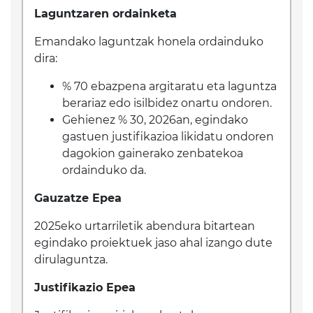
Laguntzaren ordainketa
Emandako laguntzak honela ordainduko
dira:
% 70 ebazpena argitaratu eta laguntza
berariaz edo isilbidez onartu ondoren.
Gehienez % 30, 2026an, egindako
gastuen justifikazioa likidatu ondoren
dagokion gainerako zenbatekoa
ordainduko da.
Gauzatze Epea
2025eko urtarriletik abendura bitartean
egindako proiektuek jaso ahal izango dute
dirulaguntza.
Justifikazio Epea