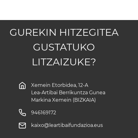
GUREKIN HITZEGITEA
GUSTATUKO
LITZAIZUKE?
Xemein Etorbidea, 12-A
Lea-Artibai Berrikuntza Gunea
Markina Xemein (BIZKAIA)
946169172
kaixo@leartibaifundazioa.eus