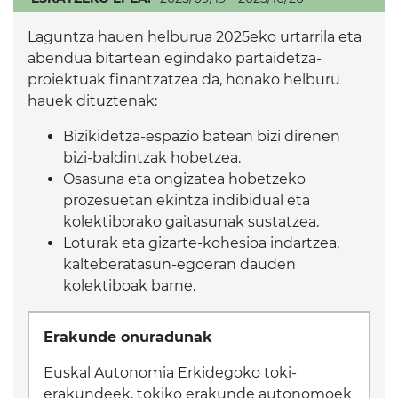
Laguntza hauen helburua 2025eko urtarrila eta
abendua bitartean egindako partaidetza-
proiektuak finantzatzea da, honako helburu
hauek dituztenak:
Bizikidetza-espazio batean bizi direnen
bizi-baldintzak hobetzea.
Osasuna eta ongizatea hobetzeko
prozesuetan ekintza indibidual eta
kolektiborako gaitasunak sustatzea.
Loturak eta gizarte-kohesioa indartzea,
kalteberatasun-egoeran dauden
kolektiboak barne.
Erakunde onuradunak
Euskal Autonomia Erkidegoko toki-
erakundeek, tokiko erakunde autonomoek