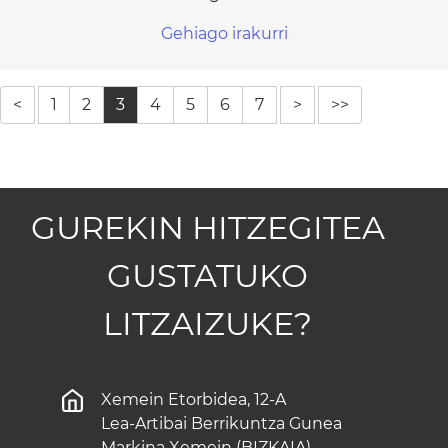
Gehiago irakurri
<
1
2
3
4
5
6
7
>
>>
GUREKIN HITZEGITEA
GUSTATUKO
LITZAIZUKE?
Xemein Etorbidea, 12-A
Lea-Artibai Berrikuntza Gunea
Markina Xemein (BIZKAIA)