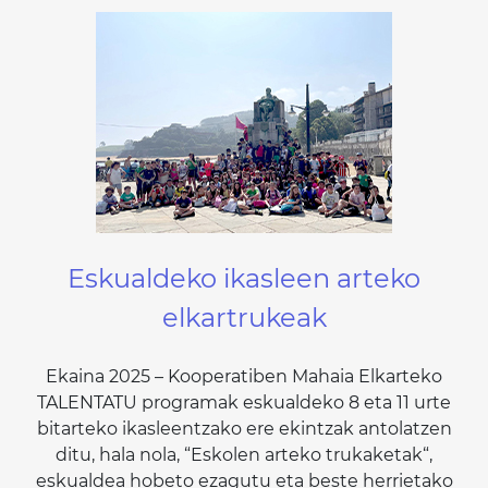
Eskualdeko ikasleen arteko
elkartrukeak
Ekaina 2025 – Kooperatiben Mahaia Elkarteko
TALENTATU programak eskualdeko 8 eta 11 urte
bitarteko ikasleentzako ere ekintzak antolatzen
ditu, hala nola, “Eskolen arteko trukaketak“,
eskualdea hobeto ezagutu eta beste herrietako