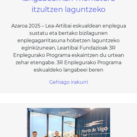
itzultzen laguntzeko
Azaroa 2025 – Lea-Artibai eskualdean enplegua
sustatu eta bertako bizilagunen
enplegagarritasuna hobetzen laguntzeko
eginkizunean, Leartibai Fundazioak 3R
Enplegurako Programa eskaintzen du urtean
zehar etengabe. 3R Enplegurako Programa
eskualdeko langabeei beren
Gehiago irakurri