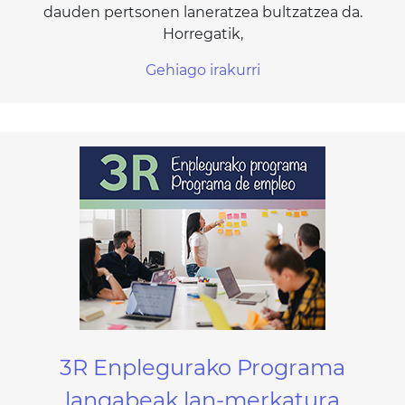
dauden pertsonen laneratzea bultzatzea da.
Horregatik,
Gehiago irakurri
3R Enplegurako Programa
langabeak lan-merkatura