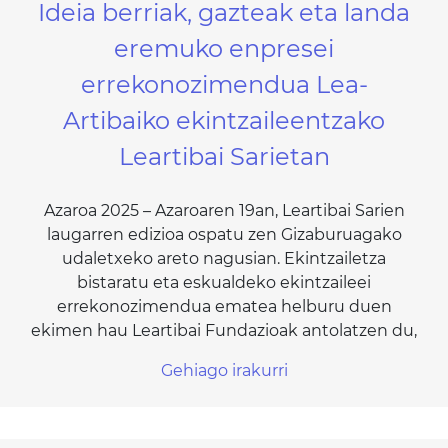
Ideia berriak, gazteak eta landa
eremuko enpresei
errekonozimendua Lea-
Artibaiko ekintzaileentzako
Leartibai Sarietan
Azaroa 2025 – Azaroaren 19an, Leartibai Sarien
laugarren edizioa ospatu zen Gizaburuagako
udaletxeko areto nagusian. Ekintzailetza
bistaratu eta eskualdeko ekintzaileei
errekonozimendua ematea helburu duen
ekimen hau Leartibai Fundazioak antolatzen du,
Gehiago irakurri