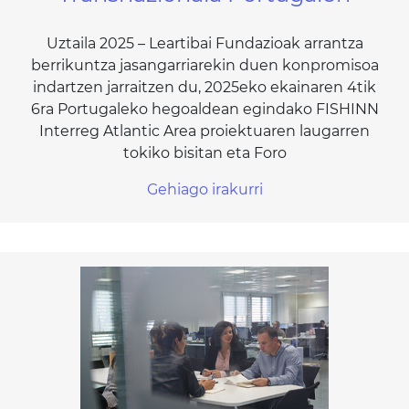
Uztaila 2025 – Leartibai Fundazioak arrantza
berrikuntza jasangarriarekin duen konpromisoa
indartzen jarraitzen du, 2025eko ekainaren 4tik
6ra Portugaleko hegoaldean egindako FISHINN
Interreg Atlantic Area proiektuaren laugarren
tokiko bisitan eta Foro
Gehiago irakurri