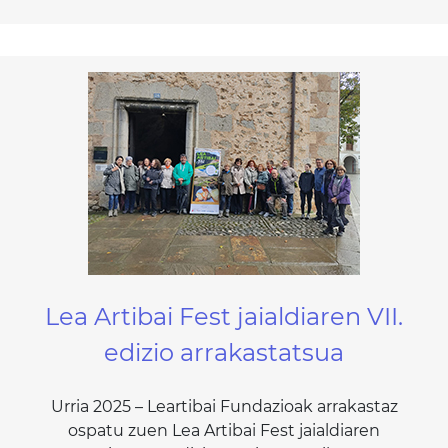
Lea Artibai Fest jaialdiaren VII.
edizio arrakastatsua
Urria 2025 – Leartibai Fundazioak arrakastaz
ospatu zuen Lea Artibai Fest jaialdiaren