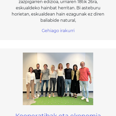
zazpigarren edizioa, urriaren 18tik 26ra,
eskualdeko hainbat herritan. Bi asteburu
horietan, eskualdean hain ezagunak ez diren
baliabide natural,
Gehiago irakurri
Kooperatibak eta ekonomia