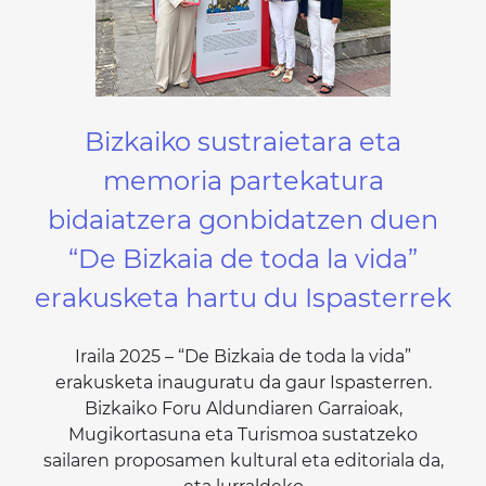
Bizkaiko sustraietara eta
memoria partekatura
bidaiatzera gonbidatzen duen
“De Bizkaia de toda la vida”
erakusketa hartu du Ispasterrek
Iraila 2025 – “De Bizkaia de toda la vida”
erakusketa inauguratu da gaur Ispasterren.
Bizkaiko Foru Aldundiaren Garraioak,
Mugikortasuna eta Turismoa sustatzeko
sailaren proposamen kultural eta editoriala da,