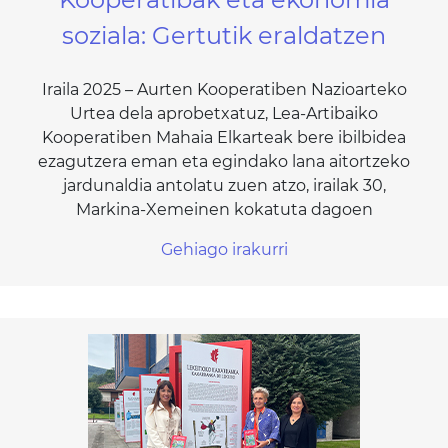
soziala: Gertutik eraldatzen
Iraila 2025 – Aurten Kooperatiben Nazioarteko
Urtea dela aprobetxatuz, Lea-Artibaiko
Kooperatiben Mahaia Elkarteak bere ibilbidea
ezagutzera eman eta egindako lana aitortzeko
jardunaldia antolatu zuen atzo, irailak 30,
Markina-Xemeinen kokatuta dagoen
Gehiago irakurri