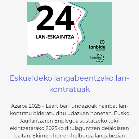
Eskualdeko langabeentzako lan-
kontratuak
Azaroa 2025 – Leartibai Fundazioak hainbat lan-
kontratu bideratu ditu udazken honetan, Eusko
Jaurlaritzaren Enplegua sustatzeko toki-
ekintzetarako 2025ko dirulaguntzen deialdiaren
baitan. Ekimen horren helburua langabezian