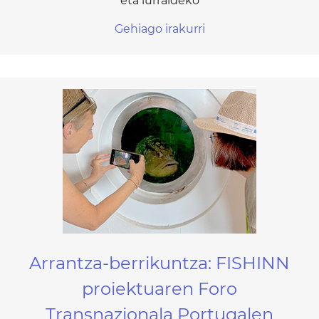
eta lurraldeko
Gehiago irakurri
Arrantza-berrikuntza: FISHINN
proiektuaren Foro
Transnazionala Portugalen