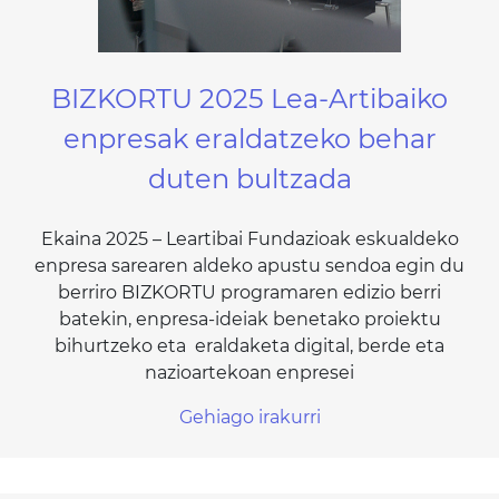
BIZKORTU 2025 Lea-Artibaiko
enpresak eraldatzeko behar
duten bultzada
Ekaina 2025 – Leartibai Fundazioak eskualdeko
enpresa sarearen aldeko apustu sendoa egin du
berriro BIZKORTU programaren edizio berri
batekin, enpresa-ideiak benetako proiektu
bihurtzeko eta eraldaketa digital, berde eta
nazioartekoan enpresei
Gehiago irakurri