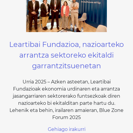
Leartibai Fundazioa, nazioarteko
arrantza sektoreko ekitaldi
garrantzitsuenetan
Urria 2025 – Azken asteetan, Leartibai
Fundazioak ekonomia urdinaren eta arrantza
jasangarriaren sektorerako funtsezkoak diren
nazioarteko bi ekitalditan parte hartu du.
Lehenik eta behin, irailaren amaieran, Blue Zone
Forum 2025
Gehiago irakurri