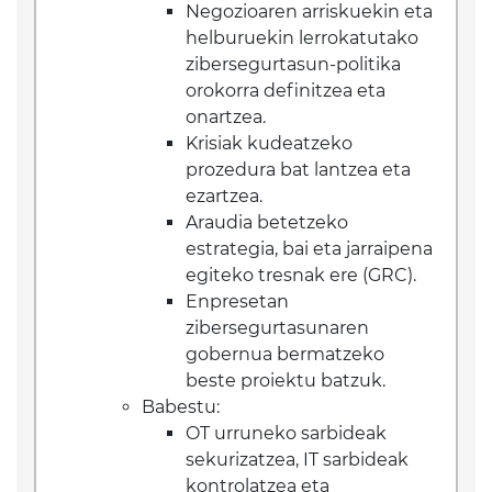
Negozioaren arriskuekin eta
helburuekin lerrokatutako
zibersegurtasun-politika
orokorra definitzea eta
onartzea.
Krisiak kudeatzeko
prozedura bat lantzea eta
ezartzea.
Araudia betetzeko
estrategia, bai eta jarraipena
egiteko tresnak ere (GRC).
Enpresetan
zibersegurtasunaren
gobernua bermatzeko
beste proiektu batzuk.
Babestu:
OT urruneko sarbideak
sekurizatzea, IT sarbideak
kontrolatzea eta