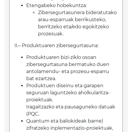
Etengabeko hobekuntza:
Zibersegurtasunera bideratutako
arau-esparruak berrikusteko,
berritzeko eta/edo egokitzeko
prozesuak.
II.– Produktuaren zibersegurtasuna:
Produktuaren bizi-ziklo osoan
zibersegurtasuna bermatuko duen
antolamendu- eta prozesu-esparru
bat ezartzea.
Produktuen diseinu eta garapen
seguruan laguntzeko aholkularitza-
proiektuak.
Iragaitzazko eta pausaguneko datuak
(PQC,
Quantum eta baliokideak barne)
zifratzeko inplementazio-proiektuak,