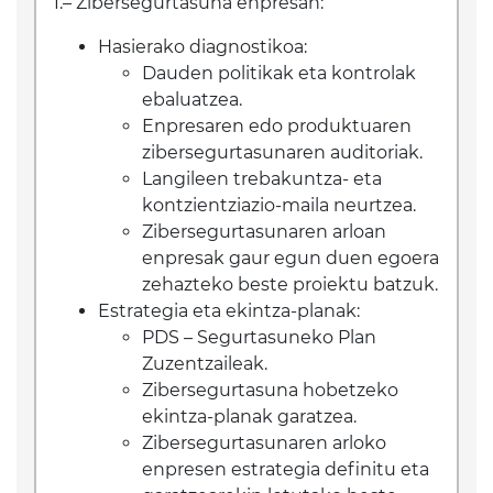
I.– Zibersegurtasuna enpresan:
Hasierako diagnostikoa:
Dauden politikak eta kontrolak
ebaluatzea.
Enpresaren edo produktuaren
zibersegurtasunaren auditoriak.
Langileen trebakuntza- eta
kontzientziazio-maila neurtzea.
Zibersegurtasunaren arloan
enpresak gaur egun duen egoera
zehazteko beste proiektu batzuk.
Estrategia eta ekintza-planak:
PDS – Segurtasuneko Plan
Zuzentzaileak.
Zibersegurtasuna hobetzeko
ekintza-planak garatzea.
Zibersegurtasunaren arloko
enpresen estrategia definitu eta