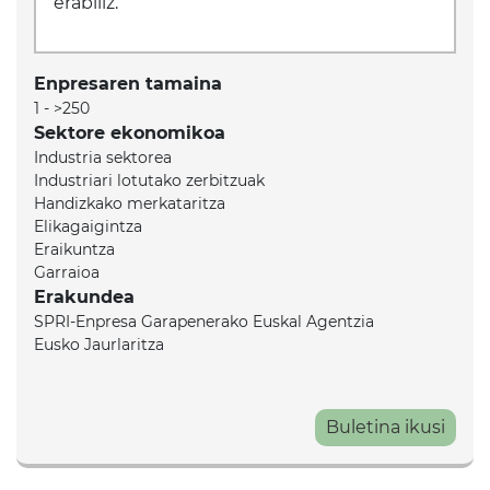
erabiliz.
Enpresaren tamaina
1 - >250
Sektore ekonomikoa
Industria sektorea
Industriari lotutako zerbitzuak
Handizkako merkataritza
Elikagaigintza
Eraikuntza
Garraioa
Erakundea
SPRI-Enpresa Garapenerako Euskal Agentzia
Eusko Jaurlaritza
Buletina ikusi