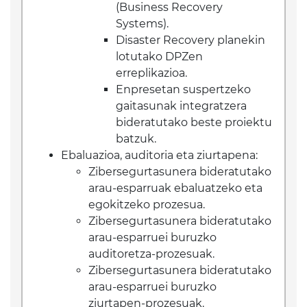
(Business Recovery
Systems).
Disaster Recovery planekin
lotutako DPZen
erreplikazioa.
Enpresetan suspertzeko
gaitasunak integratzera
bideratutako beste proiektu
batzuk.
Ebaluazioa, auditoria eta ziurtapena:
Zibersegurtasunera bideratutako
arau-esparruak ebaluatzeko eta
egokitzeko prozesua.
Zibersegurtasunera bideratutako
arau-esparruei buruzko
auditoretza-prozesuak.
Zibersegurtasunera bideratutako
arau-esparruei buruzko
ziurtapen-prozesuak.