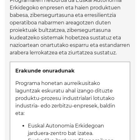
Programaren helburua da Euskal Autonomia
Erkidegoko enpresen eta haien produktuen
babesa, zibersegurtasuna eta erresilientzia
operatiboa nabarmen areagotzen duten
proiektuak bultzatzea, zibersegurtasuna
kudeatzeko sistemak hobetzea sustatuz eta
nazioartean onartutako esparru eta estandarren
arabera lerrokatzea eta ziurtatzea sustatuz.
Erakunde onuradunak
Programa honetan aurreikusitako
laguntzak eskuratu ahal izango dituzte
produktu-prozesu industrialari lotutako
industria- edo zerbitzu-enpresek, baldin
eta:
Euskal Autonomia Erkidegoan
jarduera-zentro bat izatea.