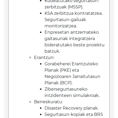
Kudeatutako segurtasun-
zerbitzuak (MSSP).
KSA zerbitzua kontratatzea.
Segurtasun-gailuak
monitorizatzea.
Enpresetan antzemateko
gaitasunak integratzera
bideratutako beste proiektu
batzuk.
Erantzun:
Gorabeherei Erantzuteko
Planak (PKE) eta
Negozioaren Jarraitutasun
Planak (BCP).
Zibersegurtasuneko
intzidenteen simulakroak.
Berreskuratu:
Disaster Recovery planak.
Segurtasun-kopiak eta BRS