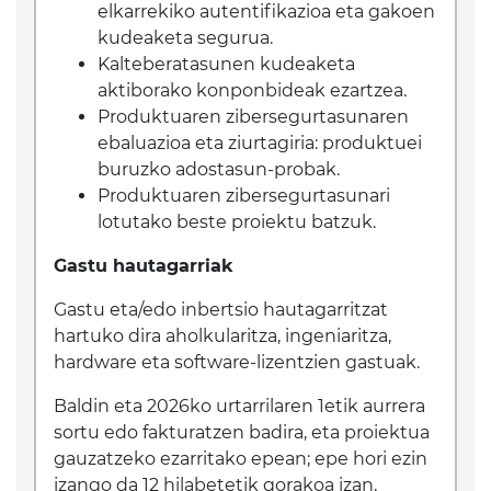
elkarrekiko autentifikazioa eta gakoen
kudeaketa segurua.
Kalteberatasunen kudeaketa
aktiborako konponbideak ezartzea.
Produktuaren zibersegurtasunaren
ebaluazioa eta ziurtagiria: produktuei
buruzko adostasun-probak.
Produktuaren zibersegurtasunari
lotutako beste proiektu batzuk.
Gastu hautagarriak
Gastu eta/edo inbertsio hautagarritzat
hartuko dira aholkularitza, ingeniaritza,
hardware eta software-lizentzien gastuak.
Baldin eta 2026ko urtarrilaren 1etik aurrera
sortu edo fakturatzen badira, eta proiektua
gauzatzeko ezarritako epean; epe hori ezin
izango da 12 hilabetetik gorakoa izan,