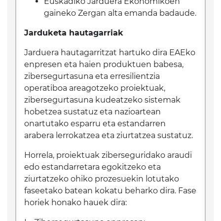
Euskadiko Jarduera Ekonomikoen
gaineko Zergan alta emanda badaude.
Jarduketa hautagarriak
Jarduera hautagarritzat hartuko dira EAEko
enpresen eta haien produktuen babesa,
zibersegurtasuna eta erresilientzia
operatiboa areagotzeko proiektuak,
zibersegurtasuna kudeatzeko sistemak
hobetzea sustatuz eta nazioartean
onartutako esparru eta estandarren
arabera lerrokatzea eta ziurtatzea sustatuz.
Horrela, proiektuak ziberseguridako araudi
edo estandarretara egokitzeko eta
ziurtatzeko ohiko prozesuekin lotutako
faseetako batean kokatu beharko dira. Fase
horiek honako hauek dira: