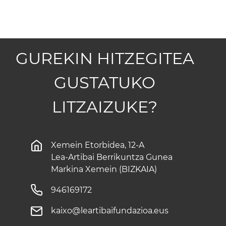
GUREKIN HITZEGITEA
GUSTATUKO
LITZAIZUKE?
Xemein Etorbidea, 12-A
Lea-Artibai Berrikuntza Gunea
Markina Xemein (BIZKAIA)
946169172
kaixo@leartibaifundazioa.eus