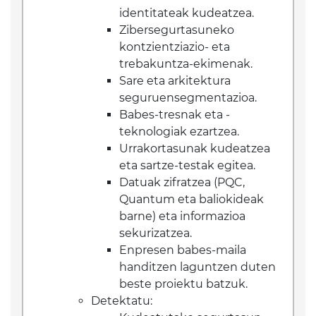
identitateak kudeatzea.
Zibersegurtasuneko
kontzientziazio- eta
trebakuntza-ekimenak.
Sare eta arkitektura
seguruensegmentazioa.
Babes-tresnak eta -
teknologiak ezartzea.
Urrakortasunak kudeatzea
eta sartze-testak egitea.
Datuak zifratzea (PQC,
Quantum eta baliokideak
barne) eta informazioa
sekurizatzea.
Enpresen babes-maila
handitzen laguntzen duten
beste proiektu batzuk.
Detektatu: