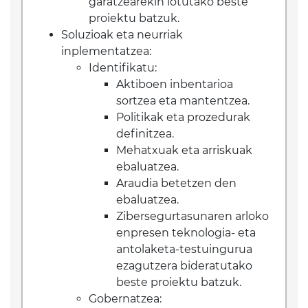
garatzearekin lotutako beste
proiektu batzuk.
Soluzioak eta neurriak
inplementatzea:
Identifikatu:
Aktiboen inbentarioa
sortzea eta mantentzea.
Politikak eta prozedurak
definitzea.
Mehatxuak eta arriskuak
ebaluatzea.
Araudia betetzen den
ebaluatzea.
Zibersegurtasunaren arloko
enpresen teknologia- eta
antolaketa-testuingurua
ezagutzera bideratutako
beste proiektu batzuk.
Gobernatzea: