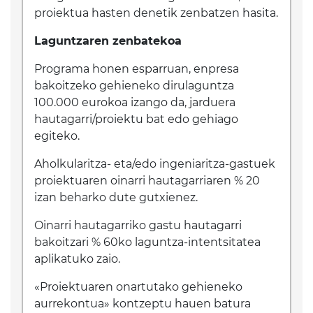
proiektua hasten denetik zenbatzen hasita.
Laguntzaren zenbatekoa
Programa honen esparruan, enpresa
bakoitzeko gehieneko dirulaguntza
100.000 eurokoa izango da, jarduera
hautagarri/proiektu bat edo gehiago
egiteko.
Aholkularitza- eta/edo ingeniaritza-gastuek
proiektuaren oinarri hautagarriaren % 20
izan beharko dute gutxienez.
Oinarri hautagarriko gastu hautagarri
bakoitzari % 60ko laguntza-intentsitatea
aplikatuko zaio.
«Proiektuaren onartutako gehieneko
aurrekontua» kontzeptu hauen batura