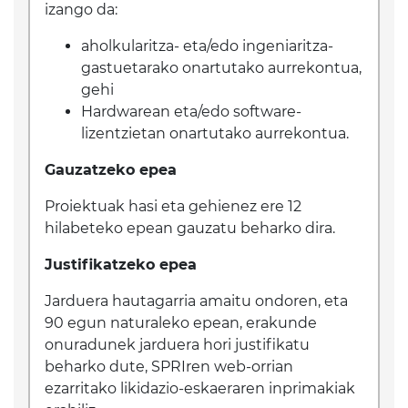
izango da:
aholkularitza- eta/edo ingeniaritza-
gastuetarako onartutako aurrekontua,
gehi
Hardwarean eta/edo software-
lizentzietan onartutako aurrekontua.
Gauzatzeko epea
Proiektuak hasi eta gehienez ere 12
hilabeteko epean gauzatu beharko dira.
Justifikatzeko epea
Jarduera hautagarria amaitu ondoren, eta
90 egun naturaleko epean, erakunde
onuradunek jarduera hori justifikatu
beharko dute, SPRIren web-orrian
ezarritako likidazio-eskaeraren inprimakiak