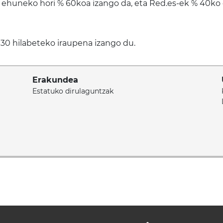
, ehuneko hori % 60koa izango da, eta Red.es-ek % 40ko
30 hilabeteko iraupena izango du.
Erakundea
Estatuko dirulaguntzak