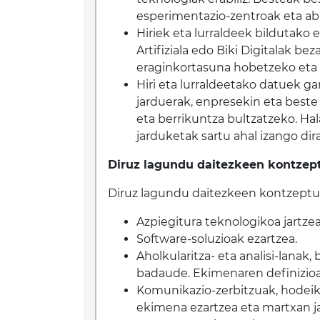
esperimentazio-zentroak eta aba
Hiriek eta lurraldeek bildutako
Artifiziala edo Biki Digitalak b
eraginkortasuna hobetzeko eta e
Hiri eta lurraldeetako datuek 
jarduerak, enpresekin eta beste
eta berrikuntza bultzatzeko. Ha
jarduketak sartu ahal izango di
Diruz lagundu daitezkeen kontzep
Diruz lagundu daitezkeen kontzeptu
Azpiegitura teknologikoa jartzea
Software-soluzioak ezartzea.
Aholkularitza- eta analisi-lanak
badaude. Ekimenaren definizioar
Komunikazio-zerbitzuak, hodeiko
ekimena ezartzea eta martxan j