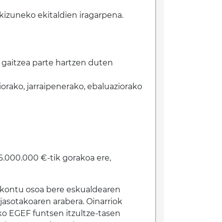
rkizuneko ekitaldien iragarpena.
 gaitzea parte hartzen duten
orako, jarraipenerako, ebaluaziorako
6.000.000 €-tik gorakoa ere,
ekontu osoa bere eskualdearen
jasotakoaren arabera. Oinarriok
o EGEF funtsen itzultze-tasen