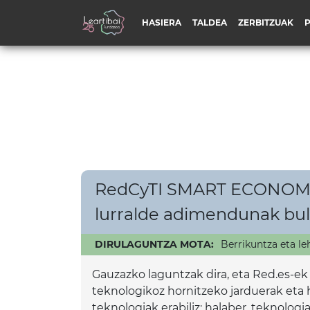
HASIERA
TALDEA
ZERBITZUAK
RedCyTI SMART ECONOMY –
lurralde adimendunak bu
DIRULAGUNTZA MOTA:
Berrikuntza eta le
Gauzazko laguntzak dira, eta Red.es-e
teknologikoz hornitzeko jarduerak eta h
teknologiak erabiliz; halaber, teknologi