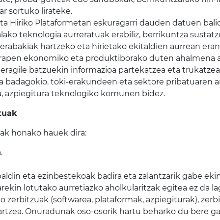
r sortuko lirateke.
 eta Hiriko Plataformetan eskuragarri dauden datuen ba
ezalako teknologia aurreratuak erabiliz, berrikuntza susta
rabakiak hartzeko eta hirietako ekitaldien aurrean era
garapen ekonomiko eta produktiborako duten ahalmena 
 eragile batzuekin informazioa partekatzea eta trukatzea
la badagokio, toki-erakundeen eta sektore pribatuaren 
ra, azpiegitura teknologiko komunen bidez.
tuak
ak honako hauek dira:
.
, baldin eta ezinbestekoak badira eta zalantzarik gabe ek
ekin lotutako aurretiazko aholkularitzak egitea ez da la
 zerbitzuak (softwarea, plataformak, azpiegiturak), zerb
artzea. Onuradunak oso-osorik hartu beharko du bere ga