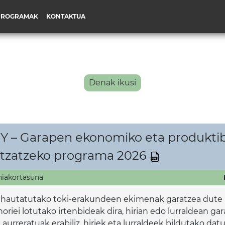
PROGRAMAK
KONTAKTUA
Denak ikusi
 Garapen ekonomiko eta produktiboa
ltzatzeko programa 2026
hiakortasuna
k hautatutako toki-erakundeen ekimenak garatzea dute 
oriei lotutako irtenbideak dira, hirian edo lurraldean 
a aurreratuak erabiliz, hiriek eta lurraldeek bildutako d