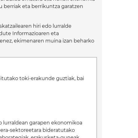
u berriak eta berrikuntza garatzen
tzailearen hiri edo lurralde
dute Informazioaren eta
kienez, ekimenaren muina izan beharko
nitutako toki-erakunde guztiak, bai
edo lurraldean garapen ekonomikoa
uera-sektoreetara bideratutako
laborategiak, erakusketa-guneak,