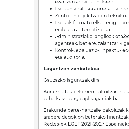
ezartzen amaitu ondoren.
Datuen analitika aurreratua, pro
Zentroen egokitzapen teknikoa 
Datuak formatu elkarreragilean 
erabilera automatizatua.
Administrazioko langileak eta/e
agenteak, betiere, zalantzarik g
Kontrol-, ebaluazio-, inpaktu- e
eta auditoria.
Laguntzen zenbatekoa
Gauzazko laguntzak dira.
Aurkeztutako ekimen bakoitzaren aur
zeharkako zerga aplikagarriak barne.
Erakunde parte-hartzaile bakoitzak
arabera dagokion baterako finantzake
Red.es-ek EGEF 2021-2027 Espainiak