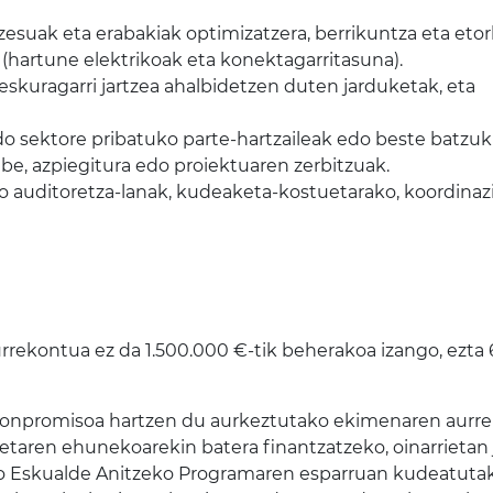
zesuak eta erabakiak optimizatzera, berrikuntza eta eto
(hartune elektrikoak eta konektagarritasuna).
eskuragarri jartzea ahalbidetzen duten jarduketak, eta
do sektore pribatuko parte-hartzaileak edo beste batzuk
abe, azpiegitura edo proiektuaren zerbitzuak.
do auditoretza-lanak, kudeaketa-kostuetarako, koordinazi
rekontua ez da 1.500.000 €-tik beherakoa izango, ezta 
 konpromisoa hartzen du aurkeztutako ekimenaren aurr
taren ehunekoarekin batera finantzatzeko, oinarrietan 
o Eskualde Anitzeko Programaren esparruan kudeatutak