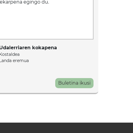
 ekarpena egingo du.
Udalerriaren kokapena
Kostaldea
Landa eremua
Buletina ikusi