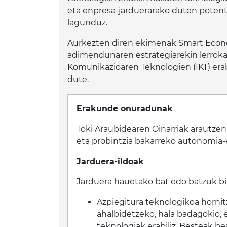
eta enpresa-jarduerarako duten potentzi
lagunduz.
Aurkezten diren ekimenak Smart Econom
adimendunaren estrategiarekin lerroka
Komunikazioaren Teknologien (IKT) era
dute.
Erakunde onuradunak
Toki Araubidearen Oinarriak arautzen 
eta probintzia bakarreko autonomia-
Jarduera-ildoak
Jarduera hauetako bat edo batzuk bi
Azpiegitura teknologikoa hornit
ahalbidetzeko, hala badagokio, 
teknologiak erabiliz. Besteak b