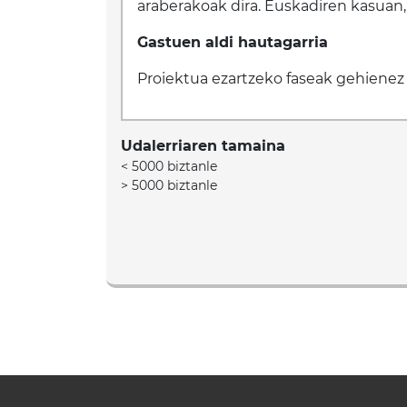
araberakoak dira. Euskadiren kasuan
Gastuen aldi hautagarria
Proiektua ezartzeko faseak gehienez 
Udalerriaren tamaina
< 5000 biztanle
> 5000 biztanle