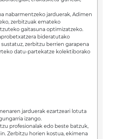
lioa nabarmentzeko jarduerak, Adimen
tzeko, zerbitzuak emateko
ntzuteko gaitasuna optimizatzeko.
aprobetxatzera bideratutako
 sustatuz, zerbitzu berrien garapena
arteko datu-partekatze kolektiborako
imenaren jarduerak ezartzeari lotuta
gungarria izango.
itzu profesionalak edo beste batzuk,
in. Zerbitzu horien kostua, ekimena