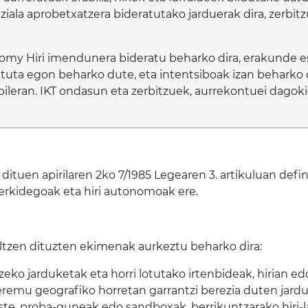
ala aprobetxatzera bideratutako jarduerak dira, zerbitz
y Hiri imendunera bideratu beharko dira, erakunde eska
tuta egon beharko dute, eta intentsiboak izan beharko 
bileran. IKT ondasun eta zerbitzuek, aurrekontuei dago
dituen apirilaren 2ko 7/1985 Legearen 3. artikuluan defi
erkidegoak eta hiri autonomoak ere.
ltzen dituzten ekimenak aurkeztu beharko dira:
zeko jarduketak eta horri lotutako irtenbideak, hirian 
eremu geografiko horretan garrantzi berezia duten jard
este, proba-guneak edo sandboxak, berrikuntzarako hiri-