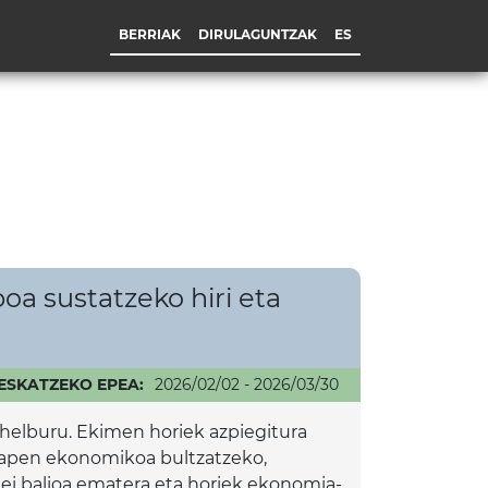
BERRIAK
DIRULAGUNTZAK
ES
 sustatzeko hiri eta
ESKATZEKO EPEA:
2026/02/02 - 2026/03/30
helburu. Ekimen horiek azpiegitura
garapen ekonomikoa bultzatzeko,
atuei balioa ematera eta horiek ekonomia-