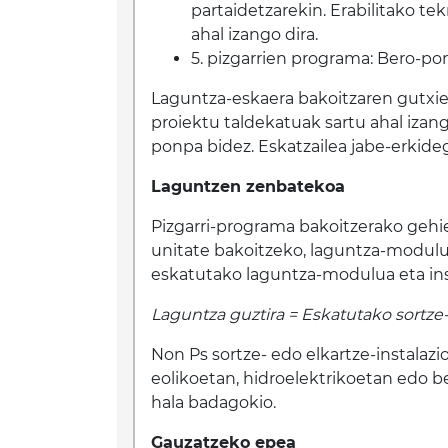
partaidetzarekin. Erabilitako te
ahal izango dira.
5. pizgarrien programa: Bero-pon
Laguntza-eskaera bakoitzaren gutxie
proiektu taldekatuak sartu ahal izan
ponpa bidez. Eskatzailea jabe-erkid
Laguntzen zenbatekoa
Pizgarri-programa bakoitzerako gehie
unitate bakoitzeko, laguntza-modul
eskatutako laguntza-modulua eta insta
Laguntza guztira = Eskatutako sortz
Non Ps sortze- edo elkartze-instalazi
eolikoetan, hidroelektrikoetan edo 
hala badagokio.
Gauzatzeko epea