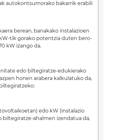
ioak autokontsumorako bakarrik erabili
kaera berean, banakako instalazioen
0 kW-tik gorako potentzia duten bero-
70 kW izango da.
unitate edo biltegiratze-edukierako
azpen honen arabera kalkulatuko da,
biltegiratzeko:
otovoltaikoetan) edo kW (instalazio
 biltegiratze-ahalmen izendatua da,