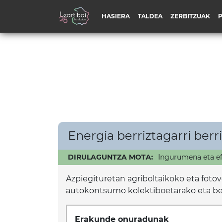
HASIERA
TALDEA
ZERBITZUAK
Energia berriztagarri berr
DIRULAGUNTZA MOTA:
Ingurumena eta ef
Azpiegituretan agriboltaikoko eta fotov
autokontsumo kolektiboetarako eta bero
Erakunde onuradunak