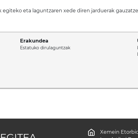
k egiteko eta laguntzaren xede diren jarduerak gauzat
Erakundea
Estatuko dirulaguntzak
Xemein Etorbid
EGITEA