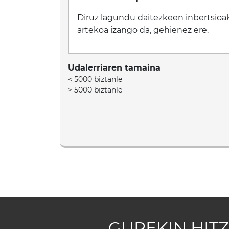
Diruz lagundu daitezkeen inbertsioa
artekoa izango da, gehienez ere.
Udalerriaren tamaina
< 5000 biztanle
> 5000 biztanle
GUREKIN HITZ