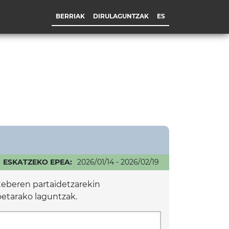
BERRIAK
DIRULAGUNTZAK
ES
ESKATZEKO EPEA:
2026/01/14 - 2026/02/19
lteberen partaidetzarekin
oetarako laguntzak.