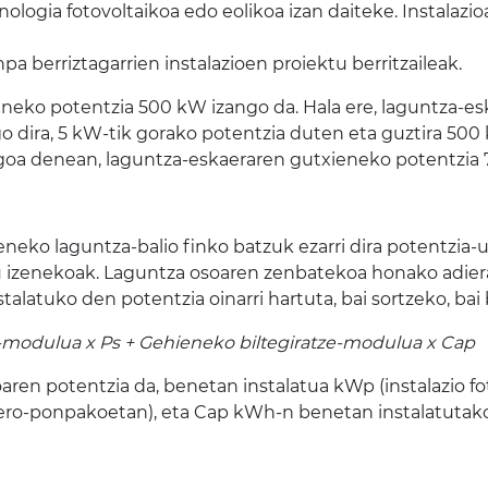
knologia fotovoltaikoa edo eolikoa izan daiteke. Instalaz
pa berriztagarrien instalazioen proiektu berritzaileak.
neko potentzia 500 kW izango da. Hala ere, laguntza-es
go dira, 5 kW-tik gorako potentzia duten eta guztira 50
egoa denean, laguntza-eskaeraren gutxieneko potentzia 
neko laguntza-balio finko batzuk ezarri dira potentzia-
u izenekoak. Laguntza osoaren zenbatekoa honako adier
latuko den potentzia oinarri hartuta, bai sortzeko, bai 
e-modulua x Ps + Gehieneko biltegiratze-modulua x Cap
oaren potentzia da, benetan instalatua kWp (instalazio f
bero-ponpakoetan), eta Cap kWh-n benetan instalatutako