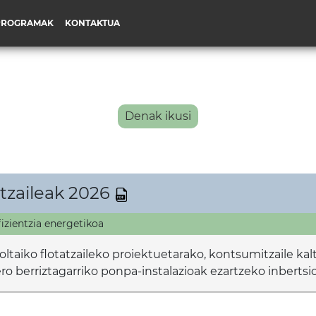
PROGRAMAK
KONTAKTUA
Denak ikusi
itzaileak 2026
izientzia energetikoa
oltaiko flotatzaileko proiektuetarako, kontsumitzaile ka
 berriztagarriko ponpa-instalazioak ezartzeko inbertsi