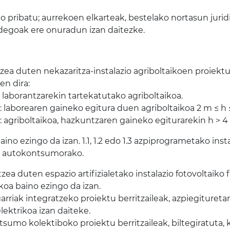
 pribatu; aurrekoen elkarteak, bestelako nortasun juridik
idegoak ere onuradun izan daitezke.
atzea duten nekazaritza-instalazio agriboltaikoen proiekt
en dira:
: laborantzarekin tartekatutako agriboltaikoa.
: laborearen gaineko egitura duen agriboltaikoa 2 m ≤ h 
: agriboltaikoa, hazkuntzaren gaineko egiturarekin h > 4
aino ezingo da izan. 1.1, 1.2 edo 1.3 azpiprogrametako ins
do autokontsumorako.
zea duten espazio artifizialetako instalazio fotovoltaiko f
ikoa baino ezingo da izan.
arriak integratzeko proiektu berritzaileak, azpiegituretan
lektrikoa izan daiteke.
tsumo kolektiboko proiektu berritzaileak, biltegiratuta,