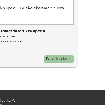
zeko epea 2030eko ekainaren 30era
Udalerriaren kokapena
Kostaldea
Landa eremua
Buletina ikusi
ea, 12-A