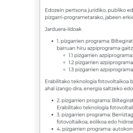
Edozein pertsona juridiko, publiko edo
pizgarri-programetarako, jabeen erk
Jarduera-ildoak
1. pizgarrien programa: Biltegir
barruan hiru azpiprograma gaitz
1.1 pizgarrien azpiprograma
1.2 pizgarrien azpiprograma
1.3 pizgarrien azpiprograma
Erabilitako teknologia fotovoltaikoa b
ahal izango dira, energia saltzeko e
2. pizgarrien programa: Biltegirat
Erabilitako teknologia fotovolta
3. pizgarrien programa: Berriztag
fotovoltaikoa, eolikoa edo hidroe
4. pizgarrien programa: autokon