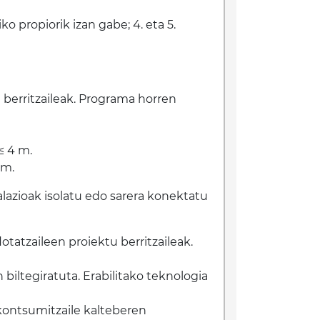
o propiorik izan gabe; 4. eta 5.
u berritzaileak. Programa horren
≤ 4 m.
 m.
talazioak isolatu edo sarera konektatu
lotatzaileen proiektu berritzaileak.
 biltegiratuta. Erabilitako teknologia
 kontsumitzaile kalteberen